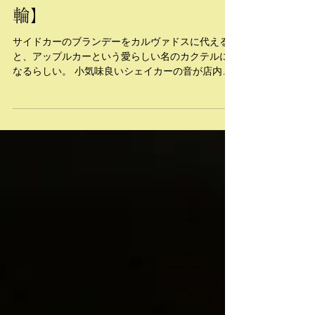
を／Bar Deauville【白金高
輪】
サイドカーのブランデーをカルヴァドスに代える
と、アップルカーという愛らしい名のカクテルに
なるらしい。 小気味良いシェイカーの音が店内に
鳴り響く。十秒と経たない瞬間的な出来事に、客
たちは一様に視線を向け、美しいグラスに​注がれ
るそのカクテルに思いを寄せる。 可愛らしい雄鶏
をステムにあしらえたアンティーク・グラス。ラ
リックの代表作として名高いシリーズだ。