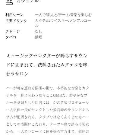
カジュアル
利用シーン
一人で/友人と/デート/音楽を楽しむ
カクテル/ウイスキー/ノンアルコー
主要ドリンク
ル
チャージ
なし
タバコ
禁煙
ミュージックセレクターが鳴らすサウン
ドに囲まれて、洗練されたカクテルを味
わうサロン
バーが軒を連ねる銀座の街で、本格的な音楽とカク
テルを一身に味わうならここGMBだ。鮮やかなブ
ルーを基調とした店内には、かの音楽プロデューサ
ー大沢伸一氏がセレクトした最高峰のサウンドシス
テムが配置される。クラブではなくあくまでもバー
としての空間にこだわり、テーブル席で語らう男女
から、一人でレコードに体を揺らす方まで、銀座の