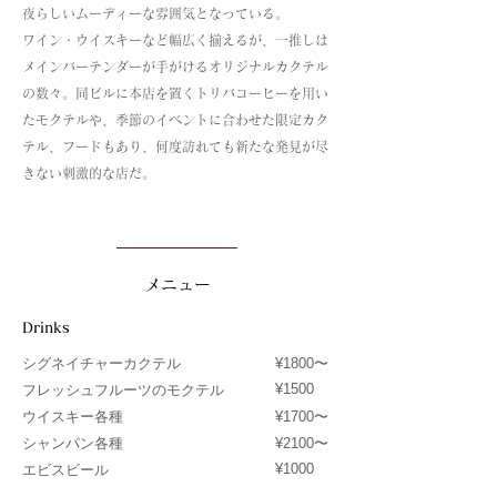
夜らしいムーディーな雰囲気となっている。
ワイン・ウイスキーなど幅広く揃えるが、一推しは
メインバーテンダーが手がけるオリジナルカクテル
の数々。同ビルに本店を置くトリバコーヒーを用い
たモクテルや、季節のイベントに合わせた限定カク
テル、フードもあり、何度訪れても新たな発見が尽
きない刺激的な店だ。
メニュー
Drinks
シグネイチャーカクテル
¥1800〜
¥1500
フレッシュフルーツのモクテル
ウイスキー各種
¥1700〜
シャンパン各種
¥2100〜
¥1000
エビスビール