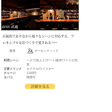
BAR 武蔵
正統的でありながら様々なシーンに対応する、フ
レキシブルな店づくりで愛されるバー
銀座
オーセンティック
​利用シーン
一人で/友人と/デート/接待/フードが充
実
主要ドリンク
カクテル/ウイスキー
チャージ
1100円
タバコ
喫煙可
詳細を見る