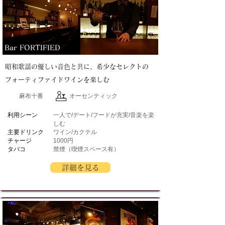
Bar FORTIFIED
昭和歌謡の優しい音色と共に、希少なセレクトの
フォーティファイドワインを楽しむ
麻布十番
オーセンティック
​利用シーン
一人で/デート/フードが充実/音楽を楽
しむ
主要ドリンク
ワイン/カクテル
チャージ
1000円
タバコ
禁煙（喫煙スペース有）
詳細を見る