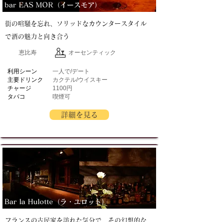
bar EAS MOR（イースモア）
街の喧騒を忘れ、ソリッドなカウンタースタイル
で酒の魅力と向き合う
恵比寿
オーセンティック
​利用シーン
一人で/デート
主要ドリンク
カクテル/ウイスキー
チャージ
1100円
タバコ
喫煙可
詳細を見る
Bar la Hulotte（ラ・ユロット）
フランスの古民家を訪れた気分で、その幻想的な