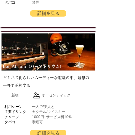
タバコ
禁煙
詳細を見る
Bar Atrium（バーアトリウム）
ビジネス街らしいムーディーな喧騒の中、理想の
一杯で乾杯する
新橋
オーセンティック
​利用シーン
一人で/友人と
主要ドリンク
カクテル/ウイスキー
チャージ
1000円+サービス料10%
タバコ
喫煙可
詳細を見る