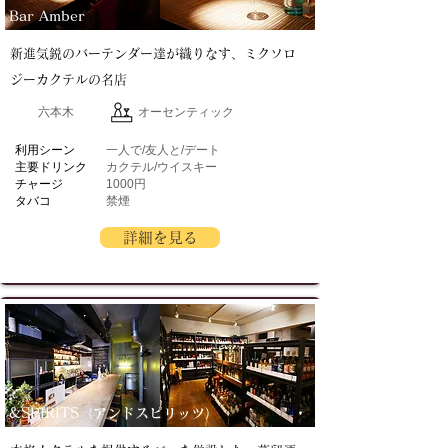
Bar Amber
新進気鋭のバーテンダー達が織りなす、ミクソロ
ジーカクテルの名店
六本木
オーセンティック
​利用シーン
一人で/友人と/デート
主要ドリンク
カクテル/ウイスキー
チャージ
1000円
タバコ
禁煙
詳細を見る
&SPIRITS（アンドスピリッツ）