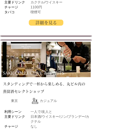
主要ドリンク
カクテル/ウイスキー
チャージ
1100円
タバコ
喫煙可
詳細を見る
SAKE COLLECTIVE &SPIRITS
スタンディングで一杯から楽しめる、丸ビル内の
蒸留酒セレクトショップ
東京
カジュアル
​利用シーン
一人で/友人と
主要ドリンク
日本酒/ウイスキー/ジン/ブランデー/カ
クテル
チャージ
なし