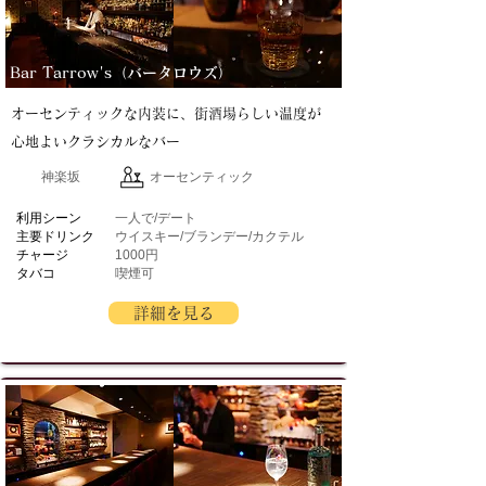
Bar Tarrow's（バータロウズ）
オーセンティックな内装に、街酒場らしい温度が
心地よいクラシカルなバー
神楽坂
オーセンティック
​利用シーン
一人で/デート
主要ドリンク
ウイスキー/ブランデー/カクテル
チャージ
1000円
タバコ
喫煙可
詳細を見る