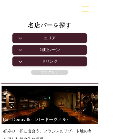
BARLD
バーが映す世界
名店バーを探す
全てクリア
Bar Deauville（バードーヴィル）
好みの一杯に出会う、フランスのリゾート地の名