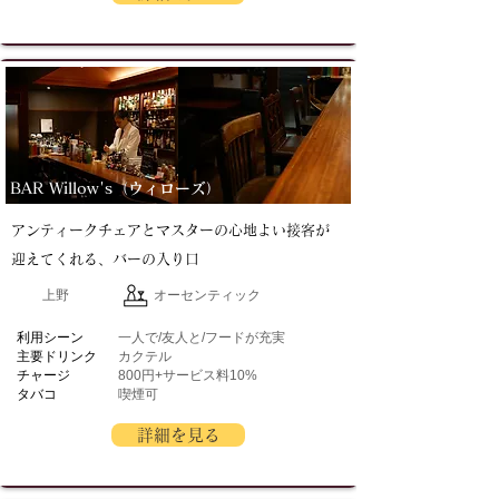
BAR Willow's（ウィローズ）
アンティークチェアとマスターの心地よい接客が
迎えてくれる、バーの入り口
上野
オーセンティック
​利用シーン
一人で/友人と/フードが充実
主要ドリンク
カクテル
チャージ
800円+サービス料10%
タバコ
喫煙可
詳細を見る