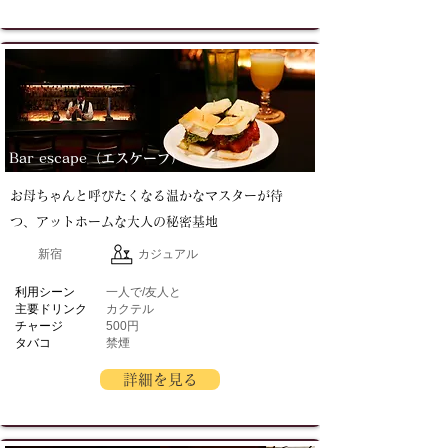
Bar escape（エスケープ）
お母ちゃんと呼びたくなる温かなマスターが待
つ、アットホームな大人の秘密基地
新宿
カジュアル
​利用シーン
一人で/友人と
主要ドリンク
カクテル
チャージ
500円
タバコ
禁煙
詳細を見る