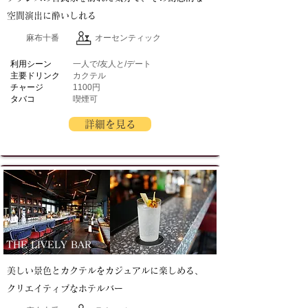
空間演出に酔いしれる
麻布十番
オーセンティック
​利用シーン
一人で/友人と/デート
主要ドリンク
カクテル
チャージ
1100円
タバコ
喫煙可
詳細を見る
THE LIVELY BAR
美しい景色とカクテルをカジュアルに楽しめる、
クリエイティブなホテルバー