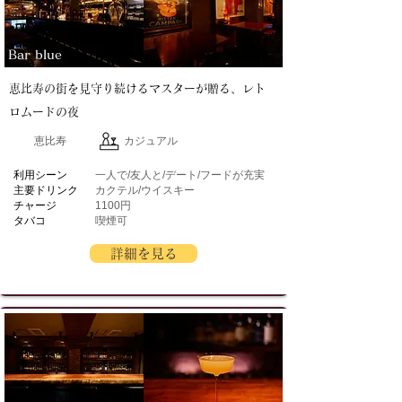
Bar blue
恵比寿の街を見守り続けるマスターが贈る、レト
ロムードの夜
恵比寿
カジュアル
​利用シーン
一人で/友人と/デート/フードが充実
主要ドリンク
カクテル/ウイスキー
チャージ
1100円
タバコ
喫煙可
詳細を見る