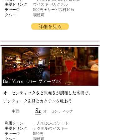
主要ドリンク
ウイスキー/カクテル
チャージ
500円 + サービス料10%
タバコ
喫煙可
詳細を見る
Bar Vivre（バー ヴィーブル）
オーセンティックさと気軽さが調和した空間で、
アンティーク家具とカクテルを味わう
中野
オーセンティック
​利用シーン
一人で/友人と/デート
主要ドリンク
カクテル/ウイスキー
チャージ
550円
タバコ
喫煙可