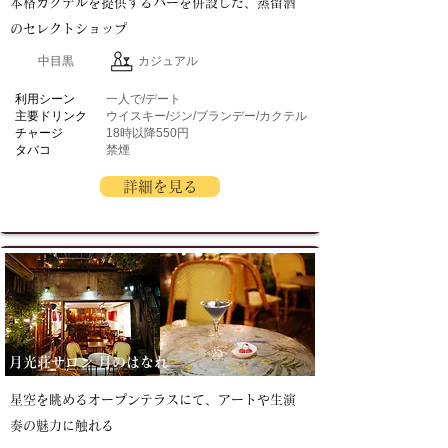
本格カクテルを提供するバーを併設した、蒸留酒
のセレクトショップ
中目黒
カジュアル
​利用シーン
一人で/デート
主要ドリンク
ウイスキー/ジン/ブランデー/カクテル
チャージ
18時以降550円
タバコ
禁煙
詳細を見る
月光荘サロン 月のはなれ
星空を眺めるオープンテラスにて、アートや生演
奏の魅力に触れる