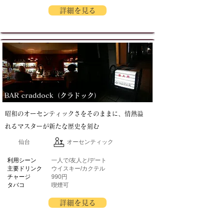
詳細を見る
BAR craddock（クラドック）
昭和のオーセンティックさをそのままに、情熱溢
れるマスターが新たな歴史を刻む
仙台
オーセンティック
​利用シーン
一人で/友人と/デート
主要ドリンク
ウイスキー/カクテル
チャージ
990円
タバコ
喫煙可
詳細を見る