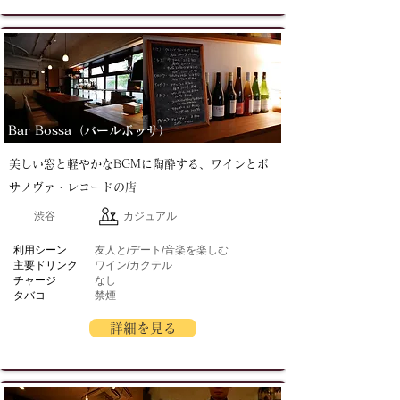
Bar Bossa（バールボッサ）
美しい窓と軽やかなBGMに陶酔する、ワインとボ
サノヴァ・レコードの店
渋谷
カジュアル
​利用シーン
友人と/デート/音楽を楽しむ
主要ドリンク
ワイン/カクテル
チャージ
なし
タバコ
禁煙
詳細を見る