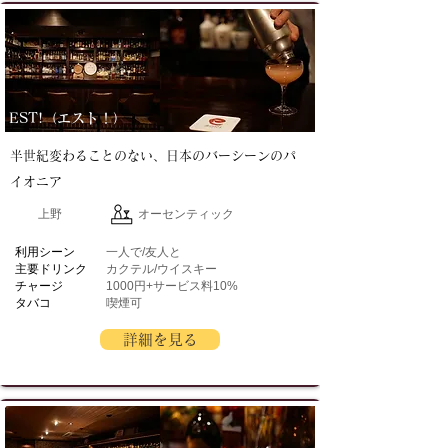
EST!（エスト！）
半世紀変わることのない、日本のバーシーンのパ
イオニア
上野
オーセンティック
​利用シーン
一人で/友人と
主要ドリンク
カクテル/ウイスキー
チャージ
1000円+サービス料10%
タバコ
喫煙可
詳細を見る