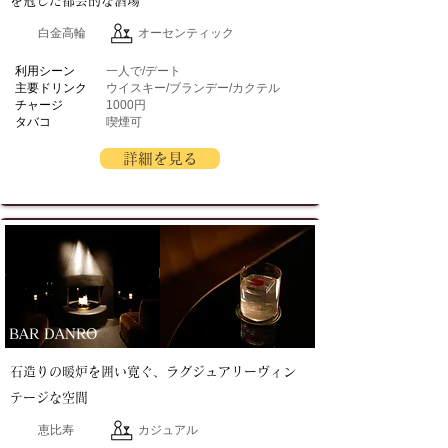
を冠した都会的な酒場
白金高輪
オーセンティック
​利用シーン
一人で/デート
主要ドリンク
ウイスキー/ブランデー/カクテル
チャージ
1000円
タバコ
喫煙可
詳細を見る
BAR DANRO
石造りの暖炉を囲い寛ぐ、ラグジュアリーヴィン
テージな空間
恵比寿
カジュアル