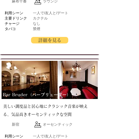
麻布十番
ラウンジ
​利用シーン
一人で/友人と/デート
主要ドリンク
カクテル
チャージ
なし
タバコ
禁煙
詳細を見る
Bar Bruder（バーブリューダー）
美しい調度品と居心地にクラシック音楽が映え
る、気品高きオーセンティックな空間
新宿
オーセンティック
​利用シーン
一人で/友人と/デート