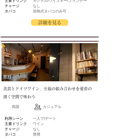
主要ドリンク
カクテル/ウイスキー/ブランデー
チャージ
なし
タバコ
加熱式タバコのみ可
詳細を見る
葉月
美食とドイツワイン、至福の組み合わせを愛着の
湧く空間で味わう
両国
カジュアル
​利用シーン
一人で/デート
主要ドリンク
ワイン
チャージ
なし
タバコ
禁煙