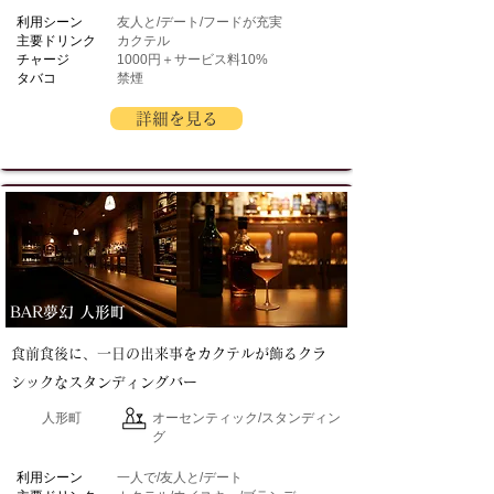
​利用シーン
友人と/デート/フードが充実
主要ドリンク
カクテル
チャージ
1000円＋サービス料10%
タバコ
禁煙
詳細を見る
BAR夢幻 人形町
食前食後に、一日の出来事をカクテルが飾るクラ
シックなスタンディングバー
人形町
オーセンティック/スタンディン
グ
​利用シーン
一人で/友人と/デート