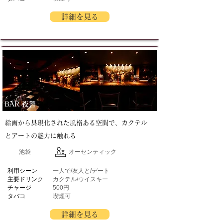
詳細を見る
BAR 夜警
絵画から具現化された風格ある空間で、カクテル
とアートの魅力に触れる
池袋
オーセンティック
​利用シーン
一人で/友人と/デート
主要ドリンク
カクテル/ウイスキー
チャージ
500円
タバコ
喫煙可
詳細を見る