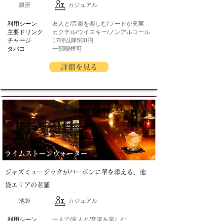
銀座
カジュアル
​利用シーン
友人と/音楽を楽しむ/フードが充実
主要ドリンク
カクテル/ウイスキー/ノンアルコール
チャージ
17時以降500円
タバコ
一部喫煙可
詳細を見る
ライムストーンウォーター
ジャズミュージックがバーボンに華を添える、池
袋エリアの老舗
池袋
カジュアル
​利用シーン
一人で/友人と/音楽を楽しむ