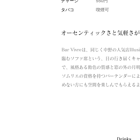
チャージ
550円
タバコ
喫煙可
オーセンティックさと気軽さが
Bar Vivreは、同じく中野の人気店I
臨むソファ席という、目の行き届くキャ
で、風格ある飴色の質感と窓の外の月明
ソムリエの資格を持つバーテンダーに
めない方にも空間を楽しんでもらえる
Drinks