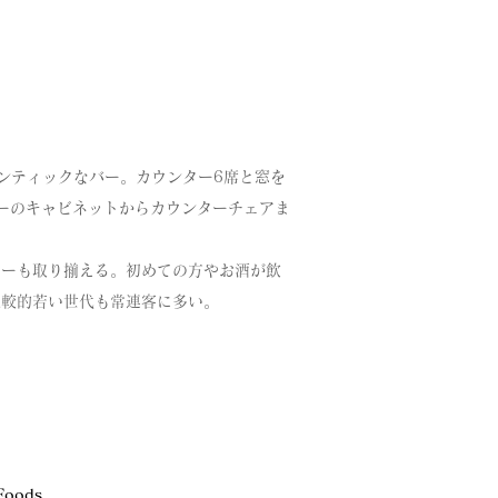
う
オーセンティックなバー。カウンター6席と窓を
バーのキャビネットからカウンターチェアま
リーも取り揃える。初めての方やお酒が飲
比較的若い世代も常連客に多い。
Foods