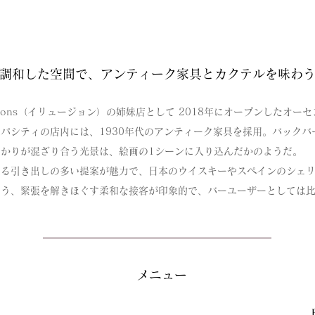
調和した空間で、アンティーク家具とカクテルを味わ
llusions（イリュージョン）の姉妹店として 2018年にオープンした
パシティの店内には、1930年代のアンティーク家具を採用。バック
かりが混ざり合う光景は、絵画の1シーンに入り込んだかのようだ。
よる引き出しの多い提案が魅力で、日本のウイスキーやスペインのシェ
よう、緊張を解きほぐす柔和な接客が印象的で、バーユーザーとしては
メニュー