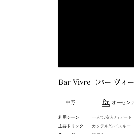
Bar Vivre（バー ヴ
中野
オーセン
利用シーン
一人で/友人と/デート
主要ドリンク
カクテル/ウイスキー