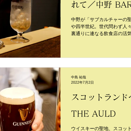
れて／中野 BAR
中野が「サブカルチャーの
や四半世紀。世代問わず人
裏通りに連なる飲食店の活気
賑やかな風景を通り過ぎた
ックバーがオープンした。
中島 祐哉
2022年7月2日
スコットランド
THE AULD
ウイスキーの聖地、スコット