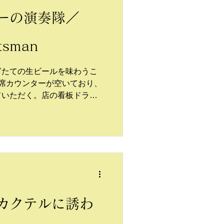
ーの演奏隊／
tsman
ぎたての生ビールを味わうこ
席カウンターが空いており、
ていただく。店の看板ドラフ
IPAをオーダーした。
カクテルに誘わ