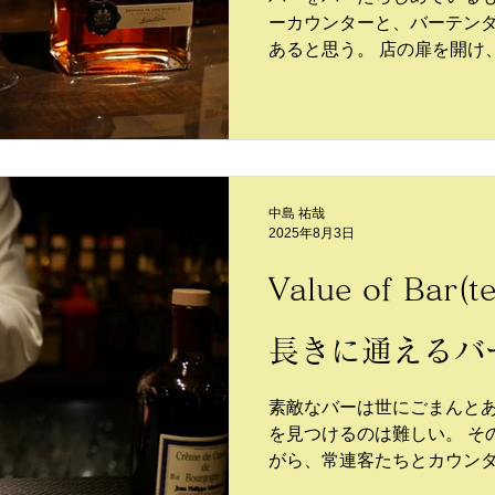
ーカウンターと、バーテン
あると思う。 店の扉を開け、バックバーが広がる景色は
僕らを非日常へといざなっ
はバックバーは大きく、た
様子が好みだ。もちろん店
が大きいが、10本よりも30
いる方が単純にワクワクす
はバーを訪れる上で大切な
中島 祐哉
2025年8月3日
Value of Bar(
長きに通えるバ
素敵なバーは世にごまんと
を見つけるのは難しい。 その日2杯目のカクテルを飲みな
がら、常連客たちとカウン
とを考えた。金曜の夜10時