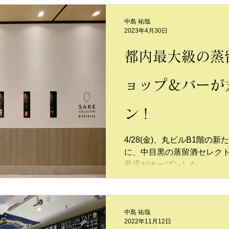
中島 祐哉
2023年4月30日
都内最大級の蒸
ョップ＆バーが
ン！
4/28(金)、丸ビルB1階
に、中目黒の蒸留酒セレクトシ
号店がオープンした。
中島 祐哉
2022年11月12日