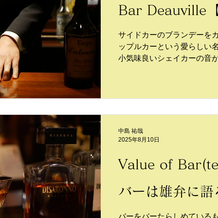
Bar Deauvil
サイドカーのブランデーを
ップルカーという愛らしい
小気味良いシェイカーの音
たない瞬間的な出来事に、
美しいグラスに​注がれるそ
可愛らしい雄鶏をステムに
ラス。ラリックの代表作と
中島 祐哉
2025年8月10日
Value of Bar
バーは雄弁に語
バーをバーたらしめている