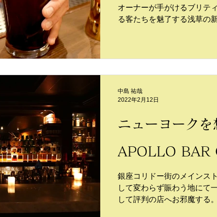
オーナーが手がけるブリテ
る客たちを魅了する浅草の
る。その卓越した世界観を
中島 祐哉
2022年2月12日
ニューヨークを
APOLLO BAR 
銀座コリドー街のメインス
して変わらず賑わう地にて
して評判の店へお邪魔する