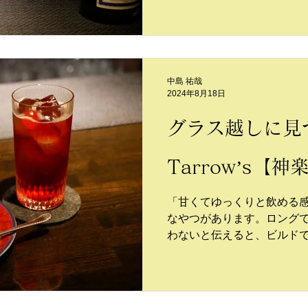
Bar Tarrow’sは賑わい
をつけながら、心地よい温
としている。
中島 祐哉
2024年8月18日
グラス越しに見
Tarrow’s【神
「甘くてゆっくりと飲める
なやつがあります。ロングで
わないと伝えると、ビルド
てくれた。氷上には僕の大
いる。