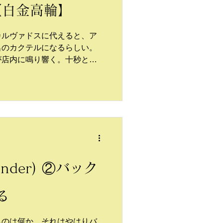
le【白金高輪】
カルヴァドスに代えると、ア
名のカクテルになるらしい。
が店内に鳴り響く。十秒と経
客たちは一様に視線を向け、
のカクテルに思いを寄せる。
あしらえたアンティーク・グ
して名高いシリーズだ。
(tender) ②バック
る
ものは何か。それはやはりバ