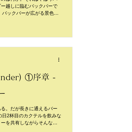
ダー越しに臨むバックバーで
てくれる。だから、個人的に
くさんの酒瓶が積まれている
のキャパシティに因るところ
本、30本よりも100本並んで
るし、こうした胸のときめき
ことであるように思う。
tender) ①序章 -
ー
ある。だが長きに通えるバー
ターを共有しながらそんなこ
、バーのコアタイムを迎えた