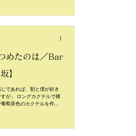
を見せていて、マスターも煙草に火
度感のまま真夜中へ向かおう
つめたのは／Bar
楽坂】
感じであれば、割と僕が好き
すが」 ロングカクテルで構
で葡萄茶色のカクテルを作っ
好きなチェリーが添えられて