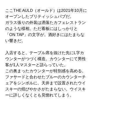
ここTHE AULD（オールド）は2021年10月に
オープンしたブリティッシュパブだ。
ガラス張りの外装は洒落たカフェレストラン
のような様相。ただ看板にはしっかりと
「ON TAP」の文字が。酒好きにはたまらな
い響きだ。
入店すると、テーブル席を抜けた先にL字カ
ウンターがつづく構造。カウンターにて男性
客が1人マスターと語らっていた。
この奥まったカウンターが特別感を高める。
ファサードと合わせたブルーのカウンターチ
ェアをシンボルに、天井まで設置されたウイ
スキーの煌びやかさがたまらない。ウイスキ
ーに詳しくなくとも見惚れてしまう。