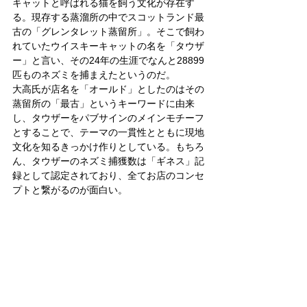
キャットと呼ばれる猫を飼う文化が存在す
る。現存する蒸溜所の中でスコットランド最
古の「グレンタレット蒸留所」。そこで飼わ
れていたウイスキーキャットの名を「タウザ
ー」と言い、その24年の生涯でなんと28899
匹ものネズミを捕まえたというのだ。
大高氏が店名を「オールド」としたのはその
蒸留所の「最古」というキーワードに由来
し、タウザーをパブサインのメインモチーフ
とすることで、テーマの一貫性とともに現地
文化を知るきっかけ作りとしている。もちろ
ん、タウザーのネズミ捕獲数は「ギネス」記
録として認定されており、全てお店のコンセ
プトと繋がるのが面白い。