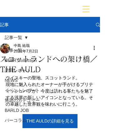
BARLD
バーが映す世界
記事
記事一覧
中島 祐哉
記事一覧
2022年7月2日
スコットランドへの架け橋／
BEER Collection
THE AULD
訪問レポート
ウイスキーの聖地、スコットランド。
NEWS
現地に魅入られたオーナーが手がけるブリテ
イベントレポート
ィッシュパブが、今度は訪れる客たちを魅了
する浅草の新しいアイコンとなっている。そ
無題のカテゴリー
の卓越した世界観を味わいに行こう。
BARLD JOB
バーコラム
THE AULDの詳細を見る