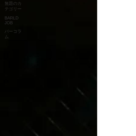
無題のカ
テゴリー
BARLD
JOB
バーコラ
ム