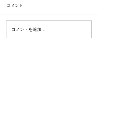
コメント
コメントを追加…
【更新情報】BAR
秋の古都に導かれ
DANRO@恵比寿
田酒造×ザ ロイ
クホテル アイコ
Writer & Photo
都
中島 祐哉（Yuya Nakashima）
BARのフォトライター、メディア運営。
2020年にポータルサイト「BARLD（バールド）」
を設立。
普段バーを利用しない人にこそ魅力に触れてほしい
と、バーやパブの美しい内観とストーリーに着目。
都内を中心に自身が取材した60店舗以上を紹介し、
名画のように切り取った写真と軽やかな文章で店の
魅力を発信する。