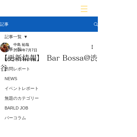
BARLD
バーが映す世界
記事
記事一覧
中島 祐哉
記事一覧
2024年7月7日
【更新情報】 Bar Bossa@渋
BEER Collection
谷
訪問レポート
NEWS
イベントレポート
無題のカテゴリー
BARLD JOB
バーコラム