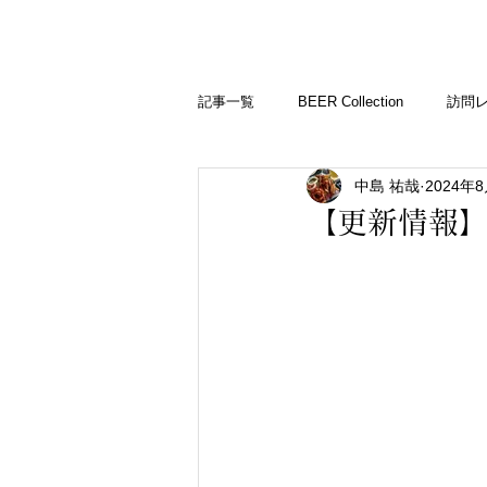
BARLD
バーが映す世界
記事一覧
BEER Collection
訪問
中島 祐哉
2024年
バーコラム
【更新情報】B