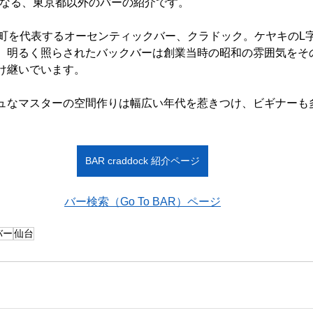
となる、東京都以外のバーの紹介です。
分町を代表するオーセンティックバー、クラドック。ケヤキのL
、明るく照らされたバックバーは創業当時の昭和の雰囲気をそ
け継いでいます。
ュなマスターの空間作りは幅広い年代を惹きつけ、ビギナーも
BAR craddock 紹介ページ
バー検索（Go To BAR）ページ
バー
仙台