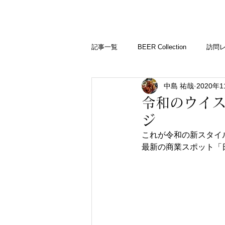
BARLD
バーが映す世界
記事一覧
BEER Collection
訪問
中島 祐哉
2020年
バーコラム
令和のウイス
ジ
これが令和の新スタイ
最新の商業スポット「