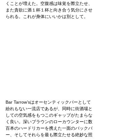
くことが増えた。空腹感は味覚を際立たせ、
また貪欲に酒１杯１杯と向き合う気分にさせ
られる。これが身体にいいかは別として。
Bar Tarrow’sはオーセンティックバーとして
紛れもない一流店であるが、同時に街酒場と
しての空気感をもつこのギャップがたまらな
く良い。深いブラウンのローカウンターに数
百本のハードリカーを携えた一面のバックバ
ー、そしてそれらを最も際立たせる絶妙な照