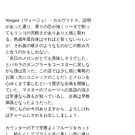
Vosges（ヴォージュ）・カルヴァドス。説明
があった通り、香りの芯が強くソーダで割っ
てもリンゴの芳醇さがありありと感じ取れ
る。熟成年度自体はそれほど長くないらしい
が、それ故の硬さのようなものがこの飲み方
と合うのかもしれない。
「先日のメロンがとても美味しそうでした」
とバカラのタンブラーをコースターに戻しな
がら僕は言った。この店では少し前に葡萄の
お酒（主にコニャックのことだ）とメロンを
心ゆくまで楽しむという贅沢な企画を開催し
ていた。マスターのフルーツへの造詣の深さ
は常連なら誰もが知っているし、企画は早晩
満員となったようだった。
「同じものが今日ありますから、よろしけれ
ばチャームにそれをお出ししましょう」
カウンターの下で手際よくフルーツをカット
し、程なくしてプラムと共に美しい皿に盛り