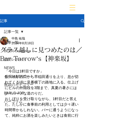
BARLD
バーが映す世界
記事
記事一覧
中島 祐哉
記事一覧
2024年8月18日
グラス越しに見つめたのは／
BEER Collection
Bar Tarrow’s【神楽坂】
訪問レポート
NEWS
「今日は1軒目ですか」
イベントレポート
飯田橋駅西口から早稲田通りを上り、息が切
れてくる頃に見番横丁の路地に入る。仕上げ
無題のカテゴリー
にビルの外階段を3階まで、真夏の暑さには
BARLD JOB
少々ハードな道のりだ。
おしぼりを受け取りながら、1軒目だと答え
バーコラム
た。たしかに食事前の利用としては少々遅い
時間帯かもしれない。バーに通うようになっ
て、純粋にお酒を楽しみたいときは食前に行