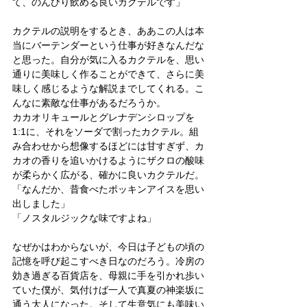
て、のんびり飲める良いカクテルです」
カクテルの説明をするとき、ああこの人は本
当にバーテンダーという仕事が好きなんだな
と思った。自分が気に入るカクテルを、思い
通りに美味しく作ることができて、さらに美
味しく感じるような解説までしてくれる。こ
んなに素敵な仕事があるだろうか。
カカオリキュールとグレナデンシロップを
1:1に、それをソーダで割ったカクテル。組
み合わせから想像するほどには甘すぎず、カ
カオの香りを追いかけるようにザクロの酸味
が柔らかく広がる、確かに良いカクテルだ。
「なんだか、昔食べたポッキンアイスを思い
出しました」
「ノスタルジックな味ですよね」
なぜかはわからないが、今日は子どもの頃の
記憶を呼び起こすべき日なのだろう。冷房の
効き過ぎる百貨店を、母親に手を引かれ歩い
ていた僕が、気付けば一人で真夏の神楽坂に
通う大人になった。そして生意気にも美味い