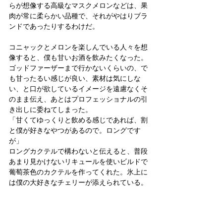
らが想像する高級なマスクメロンなどは、果
肉が常に柔らかい品種で、それがやはりブラ
ンドであったりするわけだ。
コニャックとメロンを楽しんでいる人々を想
像すると、僕も甘いお酒を飲みたくなった。
ゴッドファーザーまで行かないくらいの、で
も甘ったるい感じが良い、素材は気にしな
い、と口が欲しているイメージを遠慮なくそ
のまま伝え、あとはプロフェッショナルの引
き出しに委ねてしまった。
「甘くてゆっくりと飲める感じであれば、割
と僕が好きなやつがあるので。ロングです
が」
ロングカクテルで構わないと伝えると、普段
あまり見かけないリキュールを使いビルドで
葡萄茶色のカクテルを作ってくれた。氷上に
は僕の大好きなチェリーが添えられている。