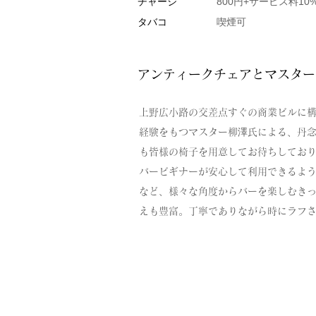
チャージ
800円+サービス料10
タバコ
喫煙可
アンティークチェアとマスター
上野広小路の交差点すぐの商業ビルに構
経験をもつマスター柳澤氏による、丹
も皆様の椅子を用意してお待ちしてお
バービギナーが安心して利用できるよう
など、様々な角度からバーを楽しむき
えも豊富。丁寧でありながら時にラフ