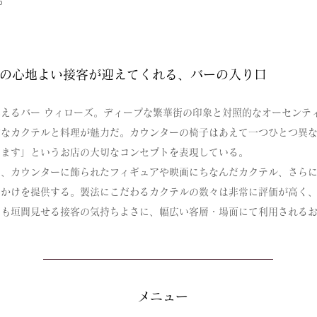
%
の心地よい接客が迎えてくれる、バーの入り口
えるバー ウィローズ。ディープな繁華街の印象と対照的なオーセンテ
念なカクテルと料理が魅力だ。カウンターの椅子はあえて一つひとつ異
ります」というお店の大切なコンセプトを表現している。
、カウンターに飾られたフィギュアや映画にちなんだカクテル、さらには
っかけを提供する。製法にこだわるカクテルの数々は非常に評価が高く
さも垣間見せる接客の気持ちよさに、幅広い客層・場面にて利用される
メニュー