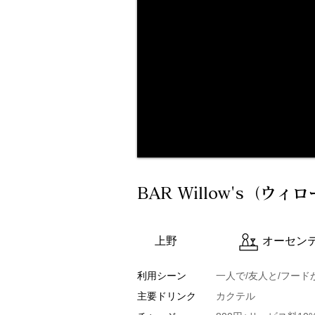
BAR Willow's（ウィ
上野
オーセン
利用シーン
一人で/友人と/フード
主要ドリンク
カクテル