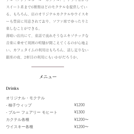
スイート系まで6種類ほどのモクテルを提供してい
る。もちろん、店のオリジナルカクテルやウイスキ
ーも豊富に用意されており、ソファ席でゆったりと
楽しむことができる。
薄暗い店内にて、童話で流れそうなエキゾチックな
音楽に乗せて周囲の喧騒が聞こえてくるのが心地よ
い。カフェタイムの利用はもちろん、話し足りない
銀座の夜、2軒目の利用にもいかがだろうか。
メニュー
Drinks
オリジナル・モクテル
¥1200
- 柚子ウィップ
¥1300
- ブルー フェアリー モヒート
カクテル各種
¥1200〜
ウイスキー各種
¥1200〜