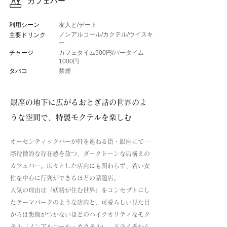
カフェバー
利用シーン
友人と/デート
ノンアルコール/カクテル/ウイスキ
主要ドリンク
ー
チャージ
カフェタイム500円/バータイム
1000円
タバコ
禁煙
銀座の地下に広がるおとぎ話の世界のよ
うな空間で、特製モクテルを楽しむ
オーセンティックバーが軒を連ねる街・銀座にて一
際特徴的な存在感を放つ、ダークトーンな店構えの
カフェバー。広々とした店内にも関わらず、若い女
性を中心に行列ができるほどの話題店。
人気の理由は「妖精が住む世界」をコンセプトにし
たテーマパークのような店内と、可愛らしい見た目
からは想像がつかないほどのハイクオリティなモク
テル（ノンアルコール・カクテル）。ドライ系から