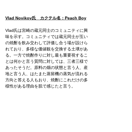
Vlad Novikov氏　カクテル名：Peach Boy
Vlad氏は宮崎の蔵元同士のコミュニティに興
味を示す。コミュニティでは蔵元同士が互い
の焼酎を飲み交わして評価し合う場が設けら
れており、多様な価値観を交換する土壌があ
る。一方で焼酎作りに対し最も重要視するこ
とは何かと言う質問に対しては、三者三様で
あったそうだ。原料の畑の状態と言う人、産
地と言う人、はたまた蒸留機の蒸気が流れる
方向と答える人もおり、焼酎にこれだけの多
様性がある理由を肌で感じたと言う。