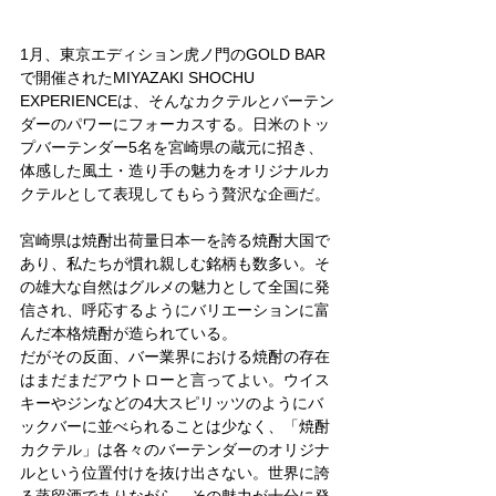
1月、東京エディション虎ノ門のGOLD BAR
で開催されたMIYAZAKI SHOCHU 
EXPERIENCEは、そんなカクテルとバーテン
ダーのパワーにフォーカスする。日米のトッ
プバーテンダー5名を宮崎県の蔵元に招き、
体感した風土・造り手の魅力をオリジナルカ
クテルとして表現してもらう贅沢な企画だ。
宮崎県は焼酎出荷量日本一を誇る焼酎大国で
あり、私たちが慣れ親しむ銘柄も数多い。そ
の雄大な自然はグルメの魅力として全国に発
信され、呼応するようにバリエーションに富
んだ本格焼酎が造られている。
だがその反面、バー業界における焼酎の存在
はまだまだアウトローと言ってよい。ウイス
キーやジンなどの4大スピリッツのようにバ
ックバーに並べられることは少なく、「焼酎
カクテル」は各々のバーテンダーのオリジナ
ルという位置付けを抜け出さない。世界に誇
る蒸留酒でありながら、その魅力が十分に発