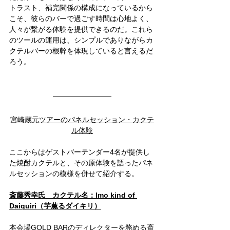
トラスト、補完関係の構成になっているから
こそ、彼らのバーで過ごす時間は心地よく、
人々が繋がる体験を提供できるのだ。これら
のツールの運用は、シンプルでありながらカ
クテルバーの根幹を体現していると言えるだ
ろう。
宮崎蔵元ツアーのパネルセッション・カクテ
ル体験
ここからはゲストバーテンダー4名が提供し
た焼酎カクテルと、その原体験を語ったパネ
ルセッションの模様を併せて紹介する。
斎藤秀幸氏　カクテル名：Imo kind of 
Daiquiri（芋薫るダイキリ）
本会場GOLD BARのディレクターを務める斎