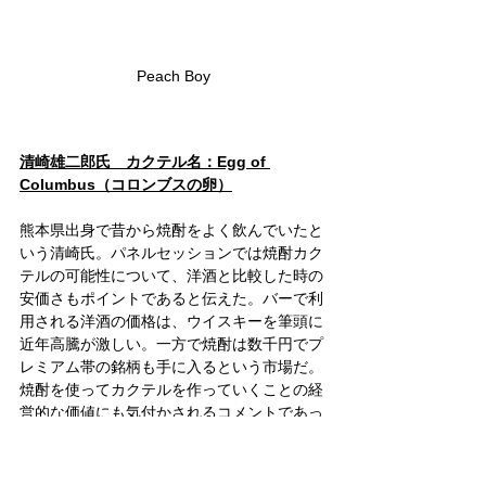
Peach Boy
清崎雄二郎氏　カクテル名：Egg of 
Columbus（コロンブスの卵）
熊本県出身で昔から焼酎をよく飲んでいたと
いう清崎氏。パネルセッションでは焼酎カク
テルの可能性について、洋酒と比較した時の
安価さもポイントであると伝えた。バーで利
用される洋酒の価格は、ウイスキーを筆頭に
近年高騰が激しい。一方で焼酎は数千円でプ
レミアム帯の銘柄も手に入るという市場だ。
焼酎を使ってカクテルを作っていくことの経
営的な価値にも気付かされるコメントであっ
た。