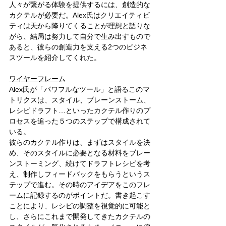
人々が繋がる体験を提供するには、創造的な
カクテルが必要だ。Alex氏はクリエイティビ
ティは天から降りてくることが理想と語りな
がら、結局は努力して自分で生み出すもので
あると、彼らの創造力を支える2つのビジネ
スツールを紹介してくれた。
ワイヤーフレーム
Alex氏が「パワフルなツール」と語るこのマ
トリクスは、スタイル、ブレーンストーム、
レシピドラフト…といったカクテル作りのプ
ロセスを追った５つのステップで構成されて
いる。
彼らのカクテル作りは、まずはスタイルを決
め、そのスタイルに必要となる材料をブレー
ンストーミング、続けてドラフトレシピを考
え、制作しフィードバックをもらうというス
テップで進む。その時のアイデアをこのフレ
ームに記録するのがポイントだ。書き起こす
ことにより、レシピの調整を視覚的に可能と
し、さらにこれまで開発してきたカクテルの