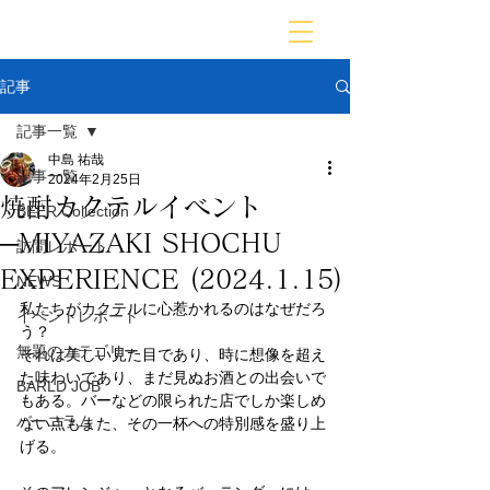
BARLD
バーが映す世界
記事
記事一覧
中島 祐哉
記事一覧
2024年2月25日
焼酎カクテルイベント
BEER Collection
─MIYAZAKI SHOCHU
訪問レポート
EXPERIENCE (2024.1.15)
NEWS
私たちがカクテルに心惹かれるのはなぜだろ
イベントレポート
う？
無題のカテゴリー
それは美しい見た目であり、時に想像を超え
た味わいであり、まだ見ぬお酒との出会いで
BARLD JOB
もある。バーなどの限られた店でしか楽しめ
バーコラム
ない点もまた、その一杯への特別感を盛り上
げる。