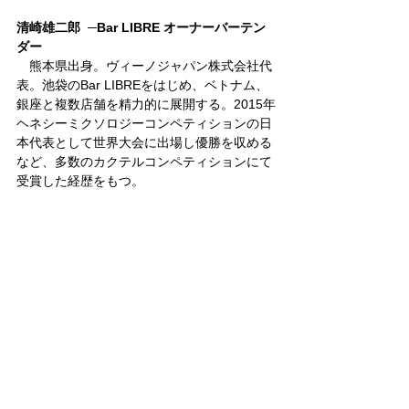
清崎雄二郎  ─Bar LIBRE オーナーバーテン
ダー
　熊本県出身。ヴィーノジャパン株式会社代
表。池袋のBar LIBREをはじめ、ベトナム、
銀座と複数店舗を精力的に展開する。2015年
ヘネシーミクソロジーコンペティションの日
本代表として世界大会に出場し優勝を収める
など、多数のカクテルコンペティションにて
受賞した経歴をもつ。