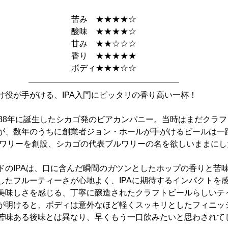
苦み　★★★★☆
酸味　★★★★☆
甘み　★★☆☆☆
香り　★★★★★
ボディ★★★☆☆
け役が手がける、IPA入門にピッタリの香り高い一杯！
988年に誕生したシカゴ発のビアカンパニー。当時はまだクラ
が、数年のうちに創業者ジョン・ホールが手がけるビールは一
ブルワリーを創設、シカゴの代表ブルワリーの名を欲しいままに
ドのIPAは、口に含んだ瞬間のガツンとしたホップの香りと苦
したフルーティーさが心地よく、IPAに期待するインパクトを
美味しさを感じる、丁寧に醸造されたクラフトビールらしいテ
が明けると、ボディは意外なほど軽くスッキリとしたフィニッシ
苦味ある後味とは異なり、早くもう一口飲みたいと思わされて