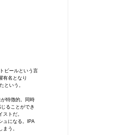
フトビールという言
躍有名となり
したという。
味が特徴的。同時
感じることができ
イストだ。
ュになる。IPA
しまう。