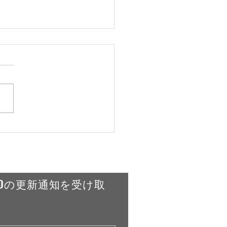
リンネクター
ARKET BREWING／日
RLDの更新通知を受け取