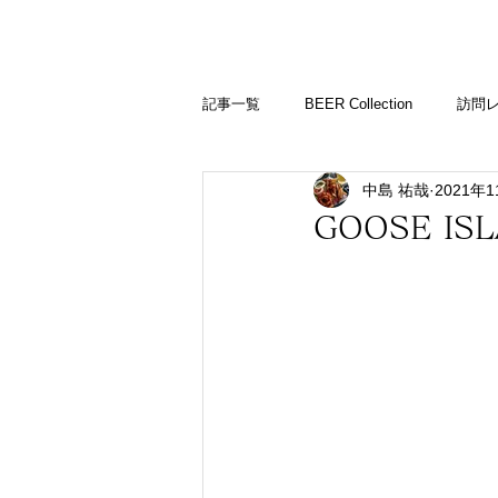
BARLD
バーが映す世界
記事一覧
BEER Collection
訪問
中島 祐哉
2021年
バーコラム
GOOSE IS