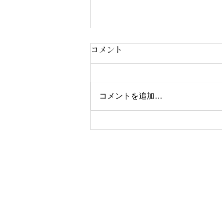
コメント
コメントを追加…
エストレーリャ・ガリシア／
スペイン
Writer & Photo
中島 祐哉（Yuya Nakashim
BARのフォトライター、メディア運営。
2020年にポータルサイト「BARLD（バ
普段バーを利用しない人にこそ魅力に触