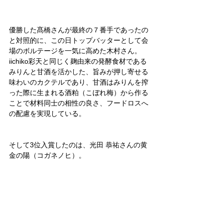
優勝した髙橋さんが最終の７番手であったの
と対照的に、この日トップバッターとして会
場のボルテージを一気に高めた木村さん。
iichiko彩天と同じく麹由来の発酵食材である
みりんと甘酒を活かした、旨みが押し寄せる
味わいのカクテルであり、甘酒はみりんを搾
った際に生まれる酒粕（こぼれ梅）から作る
ことで材料同士の相性の良さ、フードロスへ
の配慮を実現している。
そして3位入賞したのは、光田 恭祐さんの黄
金の陽（コガネノヒ）。