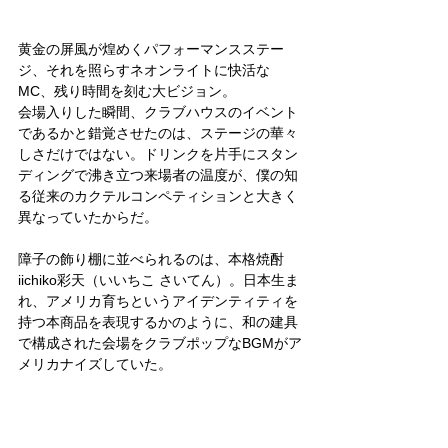
黄金の屏風が煌めくパフォーマンスステー
ジ、それを照らすネオンライトに快活な
MC、残り時間を刻む大ビジョン。
会場入りした瞬間、クラブハウスのイベント
であるかと錯覚させたのは、ステージの華々
しさだけではない。ドリンクを片手にスタン
ディングで沸き立つ来場者の温度が、僕の知
る従来のカクテルコンペティションと大きく
異なっていたからだ。
障子の飾り棚に並べられるのは、本格焼酎 
iichiko彩天（いいちこ さいてん）。日本生ま
れ、アメリカ育ちというアイデンティティを
持つ本商品を表現するかのように、和の建具
で構成された会場をクラブポップなBGMがア
メリカナイズしていた。