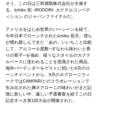
そう、この日は三和酒類株式会社が主催す
る、iichiko 彩 -IRODORI- カクテルコンペテ
ィション のジャパンファイナルだ。
アメリカをはじめ世界のバーシーンを経て、
今年日本でローンチされたiichiko 彩天。僕ら
が慣れ親しんできた「あの」いいちこと比較
して、アルコール度数─すなわち味わいと香
りの骨子─を強め、様々なスタイルのカクテ
ルベースに使われることを意識された商品。
海外バーテンダーをゲストに招いた6月のロ
ーンチイベントから、9月のネグローニウィ
ークではCAMPARIとのコラボレーションで
生み出された麹ネグローニの味わいがまだ記
憶に新しい中、厳しい予選審査を経てこの日
記念すべき第1回大会が開催された。