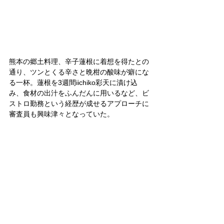
熊本の郷土料理、辛子蓮根に着想を得たとの
通り、ツンとくる辛さと晩柑の酸味が癖にな
る一杯。蓮根を3週間iichiko彩天に漬け込
み、食材の出汁をふんだんに用いるなど、ビ
ストロ勤務という経歴が成せるアプローチに
審査員も興味津々となっていた。