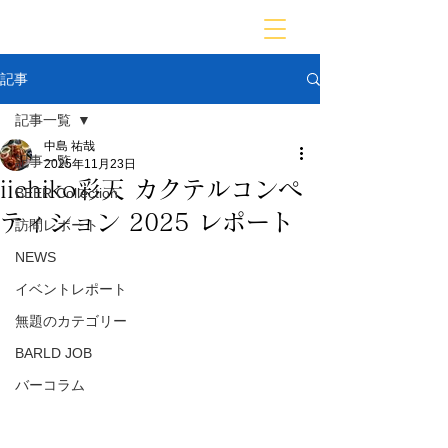
BARLD
バーが映す世界
記事
記事一覧
中島 祐哉
記事一覧
2025年11月23日
iichiko彩天 カクテルコンペ
BEER Collection
ティション 2025 レポート
訪問レポート
NEWS
イベントレポート
無題のカテゴリー
BARLD JOB
バーコラム