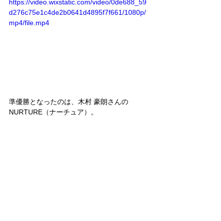
https://video.wixstatic.com/video/0de688_59
d276c75e1c4de2b0641d4895f7f661/1080p/
mp4/file.mp4
準優勝となったのは、木村 豪朗さんの
NURTURE（ナーチュア）。