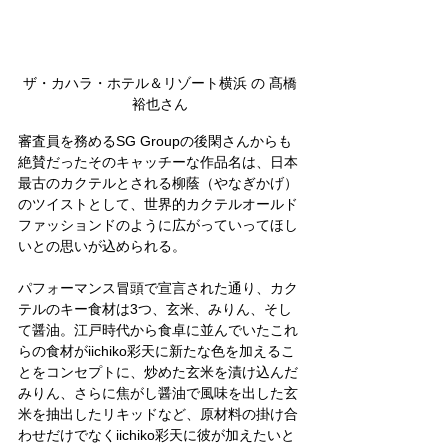
ザ・カハラ・ホテル＆リゾート横浜 の 髙橋
裕也さん
審査員を務めるSG Groupの後閑さんからも
絶賛だったそのキャッチーな作品名は、日本
最古のカクテルとされる柳蔭（やなぎかげ）
のツイストとして、世界的カクテルオールド
ファッションドのように広がっていってほし
いとの思いが込められる。
パフォーマンス冒頭で宣言された通り、カク
テルのキー食材は3つ、玄米、みりん、そし
て醤油。江戸時代から食卓に並んでいたこれ
らの食材がiichiko彩天に新たな色を加えるこ
とをコンセプトに、炒めた玄米を漬け込んだ
みりん、さらに焦がし醤油で風味を出した玄
米を抽出したリキッドなど、原材料の掛け合
わせだけでなくiichiko彩天に彼が加えたいと