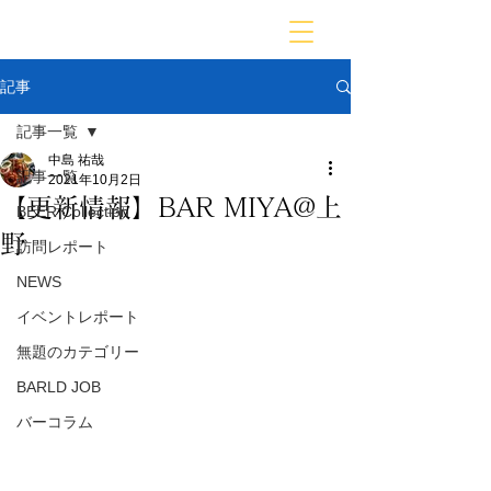
BARLD
バーが映す世界
記事
記事一覧
中島 祐哉
記事一覧
2021年10月2日
【更新情報】BAR MIYA@上
BEER Collection
野
訪問レポート
NEWS
イベントレポート
無題のカテゴリー
BARLD JOB
バーコラム