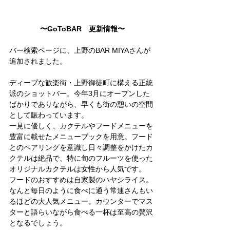
〜GoToBAR　更新情報〜
バー検索ページに、上野のBAR MIYAさんが
追加されました。
ディープな歓楽街・上野御徒町に構える正統
派のショットバー。今年3月にオープンした
ばかりでありながら、早くも街の憩いの空間
として賑わっています。
一見に優しく、カクテルやフードメニューを
豊富に載せたメニューブックを用意。フード
とのペアリングを意識し日々調整をかけたカ
クテルは絶品で、特に旬のフルーツを使った
オリジナルカクテルは女性から人気です。
フードのおすすめは自家製のハヤシライス。
なんと毎日のように食べに通う常連さんもい
るほどの大人気メニュー。カウンターでマス
ターと語らいながら食べる一杯は至高の贅沢
となるでしょう。