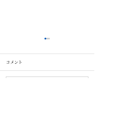
コメント
コメントを追加…
【更新情報】BAR
秋の古都に導かれ
DANRO@恵比寿
田酒造×ザ ロイ
クホテル アイコ
Writer & Photo
都
中島 祐哉（Yuya Nakashima）