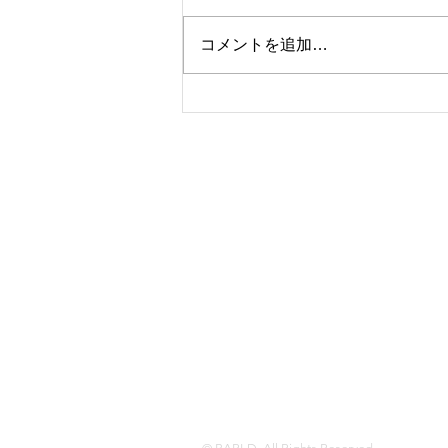
コメントを追加…
Bar Deauville様の公式HPと
しての提供を開始しました
Writer & Photo
中島 祐哉（Yuya Nakashim
BARのフォトライター、メディア運営。
2020年にポータルサイト「BARLD（バ
普段バーを利用しない人にこそ魅力に触
とストーリーに着目。都内を中心に自身が
ように切り取った写真と軽やかな文章で