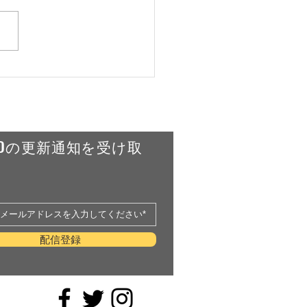
古都に導かれて | 濵田酒
ザ ロイヤルパークホテル
コニック 京都
RLDの更新通知を受け取
配信登録