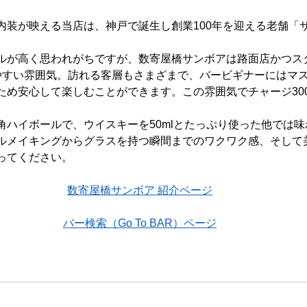
内装が映える当店は、神戸で誕生し創業100年を迎える老舗「
ルが高く思われがちですが、数寄屋橋サンボアは路面店かつス
やすい雰囲気。訪れる客層もさまざまで、バービギナーにはマ
ため安心して楽しむことができます。この雰囲気でチャージ30
角ハイボールで、ウイスキーを50mlとたっぷり使った他では
ルメイキングからグラスを持つ瞬間までのワクワク感、そして
ってください。
数寄屋橋サンボア 紹介ページ
バー検索（Go To BAR）ページ