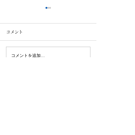
コメント
コメントを追加…
【更新情報】BAR
秋の古都に導かれ
DANRO@恵比寿
田酒造×ザ ロイ
クホテル アイコ
Writer & Photo
都
中島 祐哉（Yuya Nakashima）
BARのフォトライター、メディア運営。
2020年にポータルサイト「BARLD（バールド）」
を設立。
普段バーを利用しない人にこそ魅力に触れてほしい
と、バーやパブの美しい内観とストーリーに着目。