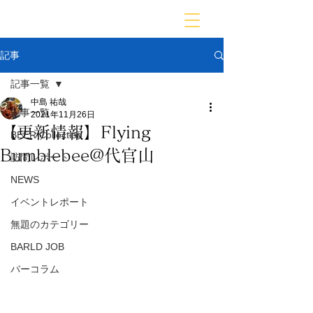
BARLD
バーが映す世界
記事
記事一覧
中島 祐哉
記事一覧
2021年11月26日
【更新情報】Flying
BEER Collection
Bumblebee@代官山
訪問レポート
NEWS
イベントレポート
無題のカテゴリー
BARLD JOB
バーコラム