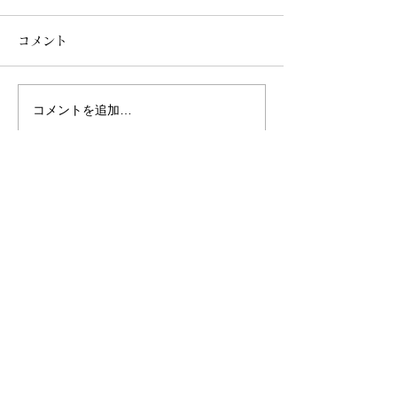
コメント
コメントを追加…
【更新情報】BAR
秋の古都に導かれ
DANRO@恵比寿
田酒造×ザ ロイ
クホテル アイコ
Writer & Photo
都
中島 祐哉（Yuya Nakashima）
BARのフォトライター、メディア運営。
2020年にポータルサイト「BARLD（バールド）」
を設立。
普段バーを利用しない人にこそ魅力に触れてほしい
と、バーやパブの美しい内観とストーリーに着目。
都内を中心に自身が取材した60店舗以上を紹介し、
名画のように切り取った写真と軽やかな文章で店の
魅力を発信する。