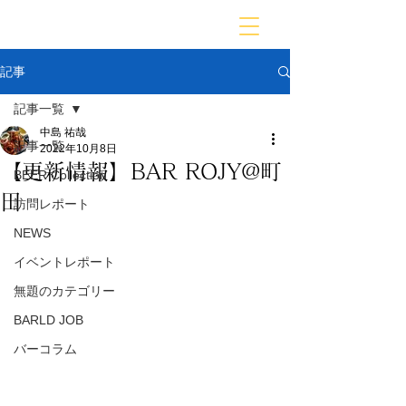
BARLD
バーが映す世界
記事
記事一覧
中島 祐哉
記事一覧
2022年10月8日
【更新情報】BAR ROJY@町
BEER Collection
田
訪問レポート
NEWS
イベントレポート
無題のカテゴリー
BARLD JOB
バーコラム