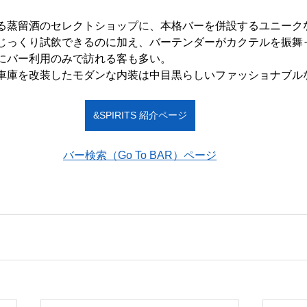
る蒸留酒のセレクトショップに、本格バーを併設するユニーク
じっくり試飲できるのに加え、バーテンダーがカクテルを振舞
にバー利用のみで訪れる客も多い。
車庫を改装したモダンな内装は中目黒らしいファッショナブル
&SPIRITS 紹介ページ
バー検索（Go To BAR）ページ