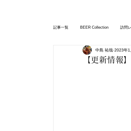
BARLD
バーが映す世界
記事一覧
BEER Collection
訪問
中島 祐哉
2023年
バーコラム
【更新情報】&