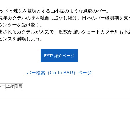
、ウッドと煉瓦を基調とする山小屋のような風貌のバー。
長年カクテルの味を独自に追求し続け、日本のバー黎明期を支
ウンターを受け継ぐ。
出されるカクテルが人気で、度数が強いショートカクテルも不
センスを満喫しよう。
EST! 紹介ページ
バー検索（Go To BAR）ページ
バー
上野
湯島