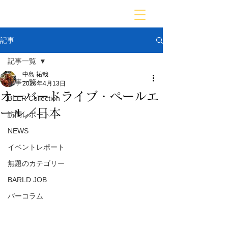
BARLD
バーが映す世界
記事
記事一覧
中島 祐哉
記事一覧
2020年4月13日
オーバードライブ・ペールエ
BEER Collection
ール／日本
訪問レポート
NEWS
イベントレポート
無題のカテゴリー
BARLD JOB
バーコラム