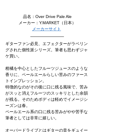
品名：Over Drive Pale Ale
メーカー：Y.MARKET（日本）
メーカーサイト
ギターファン必見、エフェクターがラベリン
グされた個性派シリーズ。筆者も思わずジャ
ケ買い。
柑橘を中心としたフルーツジュースのような
香りに、ペールエールらしい苦みのファース
トインプレッション。
特徴的なのがその後に口に残る風味で、苦み
がスッと消えフルーツのスッキリとした余韻
が残る。そのためボディは軽めでイメージシ
ーズンは春。
ペールエール系の口に残る苦みがやや苦手な
筆者としては非常に嬉しい。
オーバードライブとはギターの音をギュイー