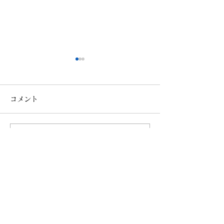
コメント
コメントを追加…
ブルックリンラガー／ア
ルプリンネクタ
メリカ
Y.MARKET B
日本
Writer & Photo
中島 祐哉（Yuya Nakashima）