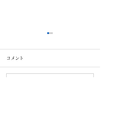
コメント
コメントを追加…
ブルックリンラガー／ア
ルプリンネクタ
メリカ
Y.MARKET B
日本
Writer & Photo
中島 祐哉（Yuya Nakashima）