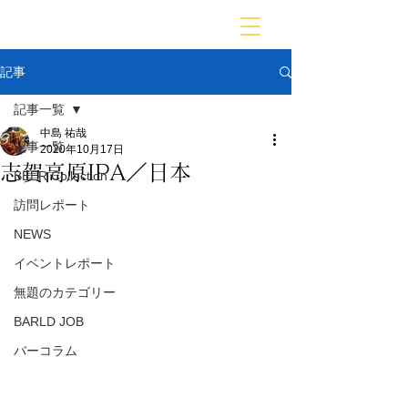
BARLD
バーが映す世界
記事
記事一覧
中島 祐哉
記事一覧
2020年10月17日
志賀高原IPA／日本
BEER Collection
訪問レポート
NEWS
イベントレポート
無題のカテゴリー
BARLD JOB
バーコラム