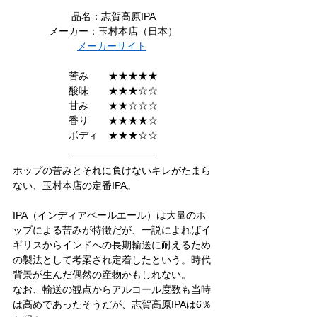
品名：志賀高原IPA
メーカー：玉村本店（日本）
メーカーサイト
苦み　　★★★★★
酸味　　★★★☆☆
甘み　　★★☆☆☆
香り　　★★★★☆
ボディ　★★★☆☆
ホップの苦みとそれに負けないキレがたまら
ない、玉村本店の定番IPA。
IPA（インディアペールエール）は大量のホ
ップによる苦みが特徴だが、一説によればイ
ギリスからインドへの長期輸送に耐えるため
の製法として考案され定着したという。時代
背景が生んだ偶然の産物かもしれない。
なお、輸送の観点からアルコール度数も当時
は高めであったそうだが、志賀高原IPAは6％