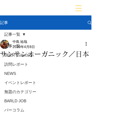
BARLD
バーが映す世界
記事
記事一覧
中島 祐哉
記事一覧
2020年4月8日
サンサンオーガニック／日本
BEER Collection
訪問レポート
NEWS
イベントレポート
無題のカテゴリー
BARLD JOB
バーコラム