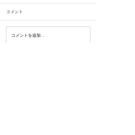
コメント
コメントを追加…
ブルックリンラガー／ア
ルプリンネクタ
メリカ
Y.MARKET B
日本
Writer & Photo
中島 祐哉（Yuya Nakashima）
BARのフォトライター、メディア運営。
2020年にポータルサイト「BARLD（バールド）」
を設立。
普段バーを利用しない人にこそ魅力に触れてほしい
と、バーやパブの美しい内観とストーリーに着目。
都内を中心に自身が取材した60店舗以上を紹介し、
名画のように切り取った写真と軽やかな文章で店の
魅力を発信する。