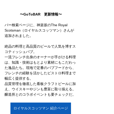
〜GoToBAR　更新情報〜
バー検索ページに、神楽坂のThe Royal 
Scotsman（ロイヤルスコッツマン）さんが
追加されました。
絶品の料理と高品質のビールで人気を博すス
コティッシュパブ。
一流フレンチ出身のオーナーが手がける料理
は、知識・技術はもとより素材にもこだわっ
た逸品たち。現地で定番のパブフードから、
フレンチの経験を活かしたビストロ料理まで
幅広く提供する。
品質管理を徹底した看板クラフトビールに加
え、ウイスキーやジンも豊富に取り揃える。
醸造所とのコラボイベントも要チェックだ。
ロイヤルスコッツマン 紹介ページ