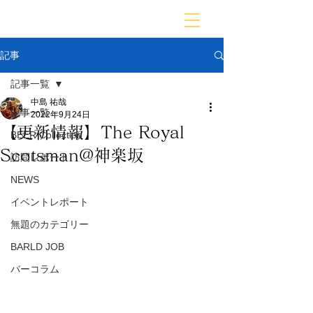
BARLD
バーが映す世界
記事
記事一覧
中島 祐哉
記事一覧
2022年9月24日
【更新情報】The Royal
BEER Collection
Scotsman@神楽坂
訪問レポート
NEWS
イベントレポート
無題のカテゴリー
BARLD JOB
バーコラム