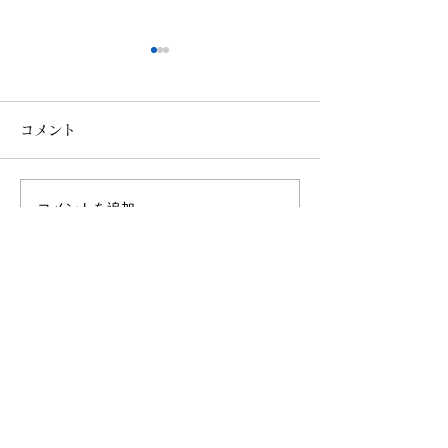
コメント
コメントを追加…
【更新情報】BAR
秋の古都に導かれ
DANRO@恵比寿
田酒造×ザ ロイ
クホテル アイコ
Writer & Photo
都
中島 祐哉（Yuya Nakashima）
BARのフォトライター、メディア運営。
2020年にポータルサイト「BARLD（バールド）」
を設立。