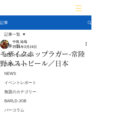
BARLD
バーが映す世界
記事
記事一覧
中島 祐哉
記事一覧
2021年3月24日
モザイクホップラガー-常陸
BEER Collection
野ネストビール／日本
訪問レポート
NEWS
イベントレポート
無題のカテゴリー
BARLD JOB
バーコラム