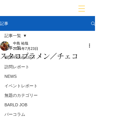
BARLD
バーが映す世界
記事
記事一覧
中島 祐哉
記事一覧
2021年7月23日
スタロプラメン／チェコ
BEER Collection
訪問レポート
NEWS
イベントレポート
無題のカテゴリー
BARLD JOB
バーコラム