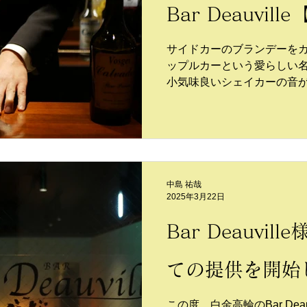
Bar Deauvil
サイドカーのブランデーを
ップルカーという愛らしい
小気味良いシェイカーの音
たない瞬間的な出来事に、
美しいグラスに​注がれるそ
可愛らしい雄鶏をステムに
ラス。ラリックの代表作と
中島 祐哉
2025年3月22日
Bar Deauvil
ての提供を開始
この度、白金高輪のBar Dea