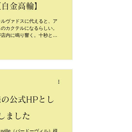
le【白金高輪】
カルヴァドスに代えると、ア
名のカクテルになるらしい。
が店内に鳴り響く。十秒と経
客たちは一様に視線を向け、
のカクテルに思いを寄せる。
あしらえたアンティーク・グ
して名高いシリーズだ。
le様の公式HPとし
しました
uville（バードーヴィル）様