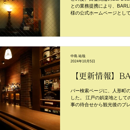
との業務提携により、BAR
様の公式ホームページとし
す。
中島 祐哉
2024年10月5日
【更新情報】B
バー検索ページに、人形町の
した。 江戸の娯楽地として
事の待合せから観光後のブ
される、スタンディングス