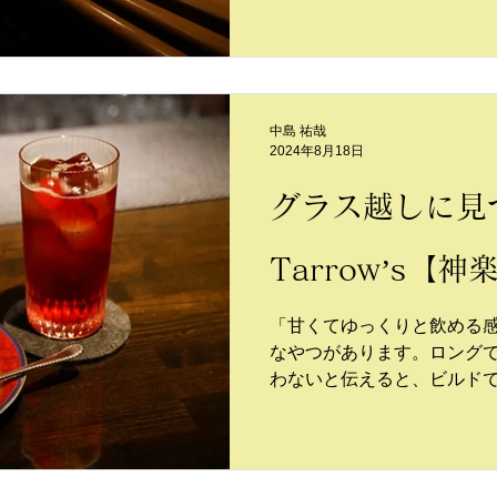
中島 祐哉
2024年8月18日
グラス越しに見
Tarrow’s【神
「甘くてゆっくりと飲める
なやつがあります。ロングで
わないと伝えると、ビルド
てくれた。氷上には僕の大
いる。